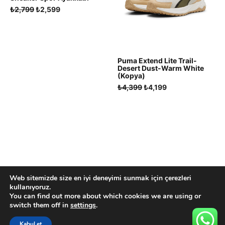
Orijinal
Şu
₺
2,799
₺
2,599
fiyat:
andaki
₺2,799.
fiyat:
₺2,599.
Puma Extend Lite Trail-
Desert Dust-Warm White
(Kopya)
Orijinal
Şu
₺
4,399
₺
4,199
fiyat:
andaki
₺4,399.
fiyat:
₺4,199.
Web sitemizde size en iyi deneyimi sunmak için çerezleri
2026 Created by LaStudio
kullanıyoruz.
You can find out more about which cookies we are using or
switch them off in
settings
.
Kabul et