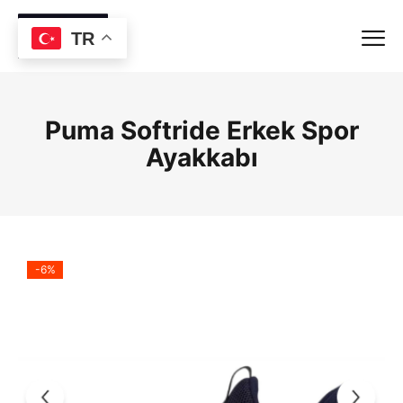
TR
Puma Softride Erkek Spor
Ayakkabı
-6%