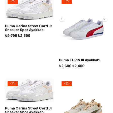
-7%
-7%
Puma Carina Street Cord Jr
Sneaker Spor Ayakkabı
Orijinal
Şu
₺
2,799
₺
2,599
fiyat:
andaki
₺2,799.
fiyat:
₺2,599.
Puma TURIN III Ayakkabı
Orijinal
Şu
₺
2,699
₺
2,499
fiyat:
andaki
₺2,699.
fiyat:
₺2,499.
-7%
-5%
Puma Carina Street Cord Jr
Sneaker Spor Ayakkabı