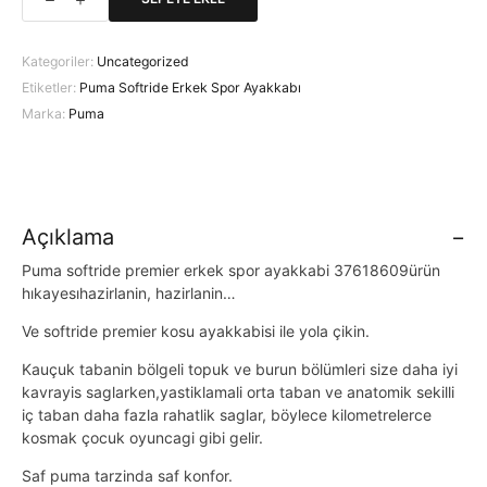
Puma
Softride
Erkek
Kategoriler:
Uncategorized
Spor
Etiketler:
Puma Softride Erkek Spor Ayakkabı
Ayakkabı
Marka:
Puma
adet
Açıklama
Puma softride premier erkek spor ayakkabi 37618609ürün
hıkayesıhazirlanin, hazirlanin…
Ve softride premier kosu ayakkabisi ile yola çikin.
Kauçuk tabanin bölgeli topuk ve burun bölümleri size daha iyi
kavrayis saglarken,yastiklamali orta taban ve anatomik sekilli
iç taban daha fazla rahatlik saglar, böylece kilometrelerce
kosmak çocuk oyuncagi gibi gelir.
Saf puma tarzinda saf konfor.