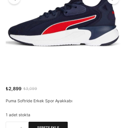
₺
2,899
₺
3,099
Orijinal
Şu
fiyat:
andaki
Puma Softride Erkek Spor Ayakkabı
₺3,099.
fiyat:
₺2,899.
1 adet stokta
SEPETE EKLE