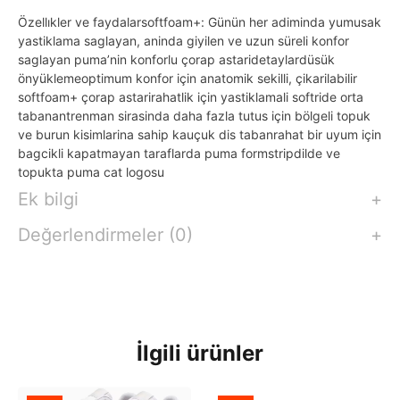
Özellıkler ve faydalarsoftfoam+: Günün her adiminda yumusak
yastiklama saglayan, aninda giyilen ve uzun süreli konfor
saglayan puma’nin konforlu çorap astaridetaylardüsük
önyüklemeoptimum konfor için anatomik sekilli, çikarilabilir
softfoam+ çorap astarirahatlik için yastiklamali softride orta
tabanantrenman sirasinda daha fazla tutus için bölgeli topuk
ve burun kisimlarina sahip kauçuk dis tabanrahat bir uyum için
bagcikli kapatmayan taraflarda puma formstripdilde ve
topukta puma cat logosu
Ek bilgi
Değerlendirmeler (0)
İlgili ürünler