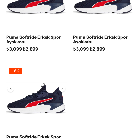
Puma Softride Erkek Spor
Puma Softride Erkek Spor
Ayakkabı
Ayakkabı
Orijinal
Şu
Orijinal
Şu
₺
3,099
₺
2,899
₺
3,099
₺
2,899
fiyat:
andaki
fiyat:
andaki
₺3,099.
fiyat:
₺3,099.
fiyat:
₺2,899.
₺2,899.
-6%
Puma Softride Erkek Spor