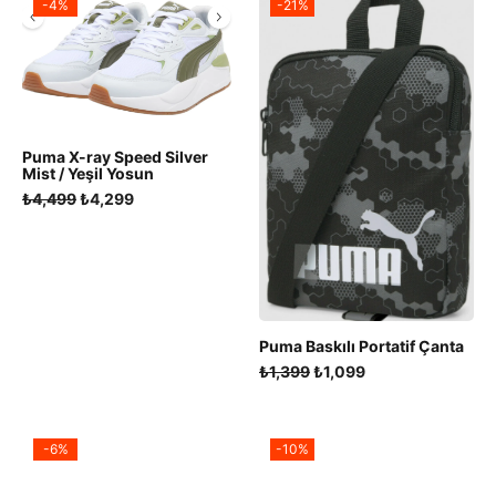
-4%
-21%
Puma X-ray Speed Silver
Mist / Yeşil Yosun
Orijinal
Şu
₺
4,499
₺
4,299
fiyat:
andaki
₺4,499.
fiyat:
₺4,299.
Puma Baskılı Portatif Çanta
Orijinal
Şu
₺
1,399
₺
1,099
fiyat:
andaki
₺1,399.
fiyat:
₺1,099.
-6%
-10%