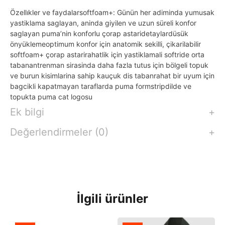
Özellıkler ve faydalarsoftfoam+: Günün her adiminda yumusak
yastiklama saglayan, aninda giyilen ve uzun süreli konfor
saglayan puma’nin konforlu çorap astaridetaylardüsük
önyüklemeoptimum konfor için anatomik sekilli, çikarilabilir
softfoam+ çorap astarirahatlik için yastiklamali softride orta
tabanantrenman sirasinda daha fazla tutus için bölgeli topuk
ve burun kisimlarina sahip kauçuk dis tabanrahat bir uyum için
bagcikli kapatmayan taraflarda puma formstripdilde ve
topukta puma cat logosu
Ek bilgi
Değerlendirmeler (0)
İlgili ürünler