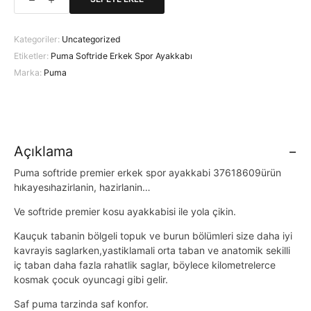
Puma
Softride
Erkek
Kategoriler:
Uncategorized
Spor
Etiketler:
Puma Softride Erkek Spor Ayakkabı
Ayakkabı
Marka:
Puma
adet
Açıklama
Puma softride premier erkek spor ayakkabi 37618609ürün
hıkayesıhazirlanin, hazirlanin…
Ve softride premier kosu ayakkabisi ile yola çikin.
Kauçuk tabanin bölgeli topuk ve burun bölümleri size daha iyi
kavrayis saglarken,yastiklamali orta taban ve anatomik sekilli
iç taban daha fazla rahatlik saglar, böylece kilometrelerce
kosmak çocuk oyuncagi gibi gelir.
Saf puma tarzinda saf konfor.