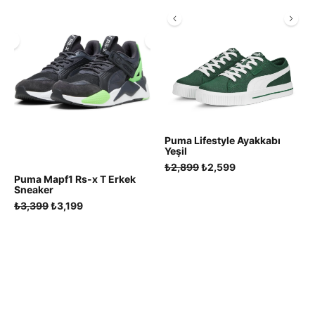
Puma Lifestyle Ayakkabı
Yeşil
Orijinal
Şu
₺
2,899
₺
2,599
Puma Mapf1 Rs-x T Erkek
fiyat:
andaki
Sneaker
₺2,899.
fiyat:
Orijinal
Şu
₺
3,399
₺
3,199
₺2,599.
fiyat:
andaki
₺3,399.
fiyat:
₺3,199.