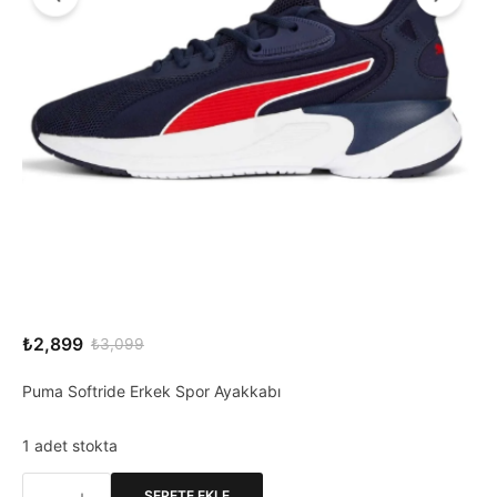
₺
2,899
₺
3,099
Orijinal
Şu
fiyat:
andaki
Puma Softride Erkek Spor Ayakkabı
₺3,099.
fiyat:
₺2,899.
1 adet stokta
SEPETE EKLE