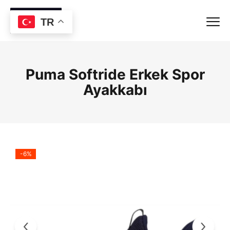
TR
Puma Softride Erkek Spor
Ayakkabı
-6%