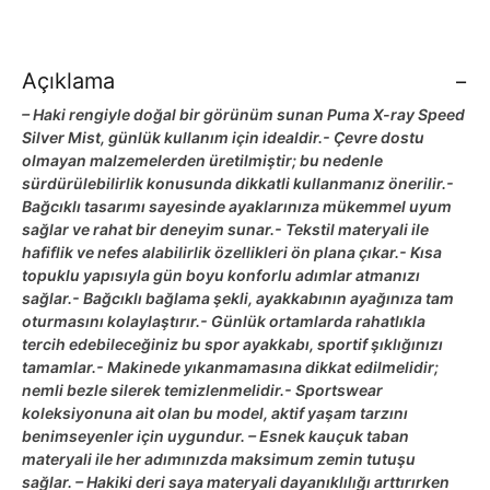
Yeşil
Yosun
adet
Açıklama
– Haki rengiyle doğal bir görünüm sunan Puma X-ray Speed
Silver Mist, günlük kullanım için idealdir.- Çevre dostu
olmayan malzemelerden üretilmiştir; bu nedenle
sürdürülebilirlik konusunda dikkatli kullanmanız önerilir.-
Bağcıklı tasarımı sayesinde ayaklarınıza mükemmel uyum
sağlar ve rahat bir deneyim sunar.- Tekstil materyali ile
hafiflik ve nefes alabilirlik özellikleri ön plana çıkar.- Kısa
topuklu yapısıyla gün boyu konforlu adımlar atmanızı
sağlar.- Bağcıklı bağlama şekli, ayakkabının ayağınıza tam
oturmasını kolaylaştırır.- Günlük ortamlarda rahatlıkla
tercih edebileceğiniz bu spor ayakkabı, sportif şıklığınızı
tamamlar.- Makinede yıkanmamasına dikkat edilmelidir;
nemli bezle silerek temizlenmelidir.- Sportswear
koleksiyonuna ait olan bu model, aktif yaşam tarzını
benimseyenler için uygundur. – Esnek kauçuk taban
materyali ile her adımınızda maksimum zemin tutuşu
sağlar. – Hakiki deri saya materyali dayanıklılığı arttırırken