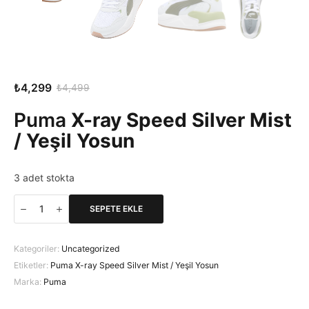
₺
4,299
₺
4,499
Orijinal
Şu
fiyat:
andaki
Puma
X-ray Speed Silver Mist
₺4,499.
fiyat:
/ Yeşil Yosun
₺4,299.
3 adet stokta
SEPETE EKLE
Puma
X-
ray
Kategoriler:
Uncategorized
Speed
Etiketler:
Puma X-ray Speed Silver Mist / Yeşil Yosun
Silver
Marka:
Puma
Mist
/