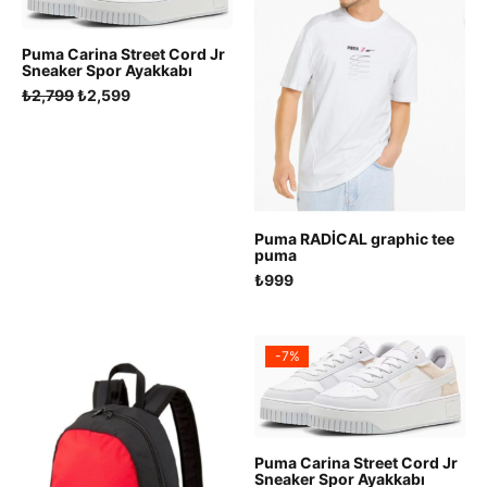
Puma Carina Street Cord Jr
Sneaker Spor Ayakkabı
Orijinal
Şu
₺
2,799
₺
2,599
fiyat:
andaki
₺2,799.
fiyat:
₺2,599.
Puma RADİCAL graphic tee
puma
₺
999
-7%
Puma Carina Street Cord Jr
Sneaker Spor Ayakkabı