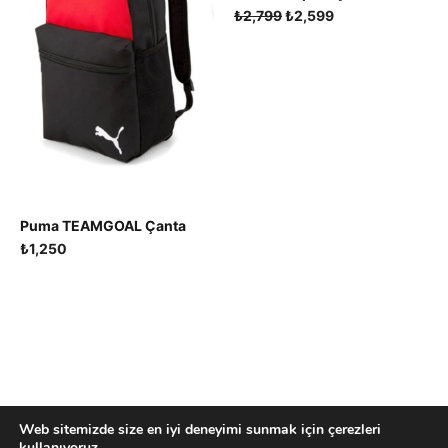
Orijinal
Şu
₺
2,799
₺
2,599
fiyat:
andaki
₺2,799.
fiyat:
₺2,599.
Puma TEAMGOAL Çanta
₺
1,250
Web sitemizde size en iyi deneyimi sunmak için çerezleri
2026 Created by LaStudio
kullanıyoruz.