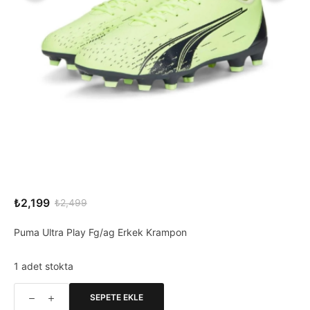
₺
2,199
₺
2,499
Orijinal
Şu
fiyat:
andaki
Puma Ultra Play Fg/ag Erkek Krampon
₺2,499.
fiyat:
₺2,199.
1 adet stokta
SEPETE EKLE
Puma