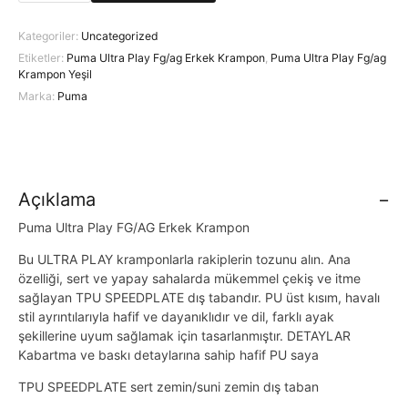
Ultra
Play
Kategoriler:
Uncategorized
Fg/ag
Etiketler:
Puma Ultra Play Fg/ag Erkek Krampon
,
Puma Ultra Play Fg/ag
Krampon
Krampon Yeşil
Yeşil
Marka:
Puma
adet
Açıklama
Puma Ultra Play FG/AG Erkek Krampon
Bu ULTRA PLAY kramponlarla rakiplerin tozunu alın. Ana
özelliği, sert ve yapay sahalarda mükemmel çekiş ve itme
sağlayan TPU SPEEDPLATE dış tabandır. PU üst kısım, havalı
stil ayrıntılarıyla hafif ve dayanıklıdır ve dil, farklı ayak
şekillerine uyum sağlamak için tasarlanmıştır. DETAYLAR
Kabartma ve baskı detaylarına sahip hafif PU saya
TPU SPEEDPLATE sert zemin/suni zemin dış taban