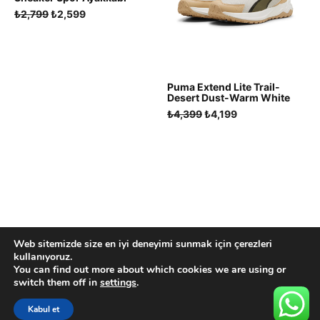
Orijinal
Şu
₺
2,799
₺
2,599
fiyat:
andaki
₺2,799.
fiyat:
₺2,599.
Puma Extend Lite Trail-
Desert Dust-Warm White
Orijinal
Şu
₺
4,399
₺
4,199
fiyat:
andaki
₺4,399.
fiyat:
₺4,199.
Web sitemizde size en iyi deneyimi sunmak için çerezleri
2026 Created by LaStudio
kullanıyoruz.
You can find out more about which cookies we are using or
switch them off in
settings
.
Kabul et