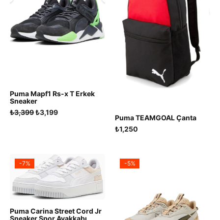
Puma Mapf1 Rs-x T Erkek
Sneaker
Orijinal
Şu
₺
3,399
₺
3,199
Puma TEAMGOAL Çanta
fiyat:
andaki
₺
1,250
₺3,399.
fiyat:
₺3,199.
-7%
-5%
Puma Carina Street Cord Jr
Sneaker Spor Ayakkabı