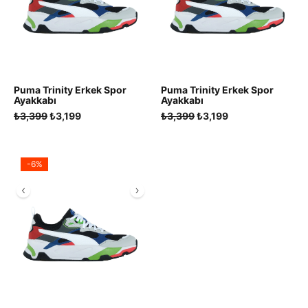
Puma Trinity Erkek Spor
Puma Trinity Erkek Spor
Ayakkabı
Ayakkabı
Orijinal
Şu
Orijinal
Şu
₺
3,399
₺
3,199
₺
3,399
₺
3,199
fiyat:
andaki
fiyat:
andaki
₺3,399.
fiyat:
₺3,399.
fiyat:
₺3,199.
₺3,199.
-6%